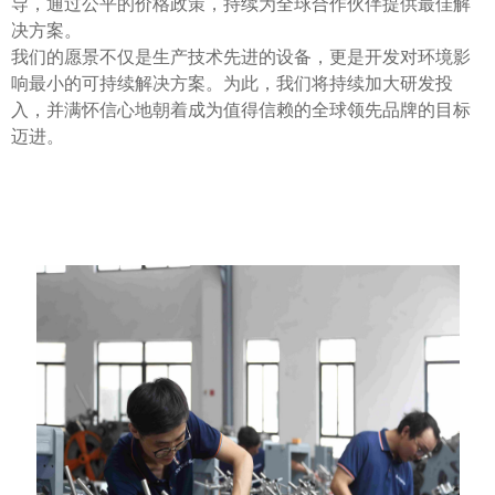
导，通过公平的价格政策，持续为全球合作伙伴提供最佳解
决方案。
我们的愿景不仅是生产技术先进的设备，更是开发对环境影
响最小的可持续解决方案。为此，我们将持续加大研发投
入，并满怀信心地朝着成为值得信赖的全球领先品牌的目标
迈进。