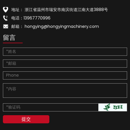
地址： 浙江省温州市瑞安市南滨街道江南大道3888号
电话：13967770996
邮箱：
hongying@hongyingmachinery.com
留言